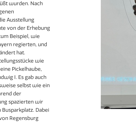
rüßt wurden. Nach
igenen
e Ausstellung
chte von der Erhebung
zum Beispiel, wie
yern regierten, und
ändert hat.
tellungsstücke wie
, eine Pickelhaube,
dwig I. Es gab auch
lsweise selbst wie ein
hrend der
ng spazierten wir
 Busparkplatz. Dabei
t von Regensburg