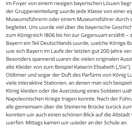
im Foyer von einem riesigen bayerischen Löwen beg
der Gruppeneinteilung wurde jede Klasse von einer e
Museumsführerin oder einem Museumsführer durch di
begleitet. Uns wurde viel über die bayerische Geschi
zum Königreich 1806 bis hin zur Gegenwart erzählt – 
Bayern ein Teil Deutschlands wurde, welche Könige Ba
wie sich Bayern im Laufe der letzten gut 200 Jahre ver
Besonders spannend waren die vielen originalen Auss
alte Kleider von zum Beispiel Kaiserin Elisabeth („Sisi“)
Oldtimer und sogar der Duft des Parfüms von König Lu
viele interaktive Stationen, an denen man sich beispie
König kleiden oder die Ausrüstung eines Soldaten wä
Napoleonischen Kriege tragen konnte. Nach der Führu
alle gemeinsam über die Steinerne Brücke zurück zum
konnten wir auch einen schönen Blick auf die Altstad
werfen. Mittags kamen wir wieder an der Schule an.