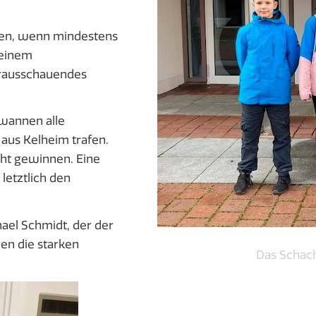
len, wenn mindestens
 einem
orausschauendes
ewannen alle
 aus Kelheim trafen.
cht gewinnen. Eine
etztlich den
ael Schmidt, der der
gen die starken
Das Schac