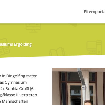
Elternporta
asiums Ergolding
in Dingolfing traten
 Das Gymnasium
2), Sophia Graßl (6.
fklasse II vertreten.
he Mannschaften