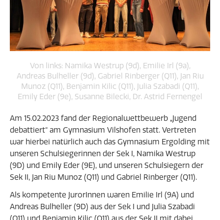
Von links: Namika Westrup (9d), Emilie Irl (9a),
Andreas Bulheller (9d), Gabriel Rinberger (Q11), Jan Riu
Munoz (Q11), Benjamin Kilic (Q11), Julia Szabadi (Q11),
Emily Eder (9e), Susanne Bilecki, Dr. Astrid Fernengel
Am 15.02.2023 fand der Regionalwettbewerb „Jugend
debattiert“ am Gymnasium Vilshofen statt. Vertreten
war hierbei natürlich auch das Gymnasium Ergolding mit
unseren Schulsiegerinnen der Sek I, Namika Westrup
(9D) und Emily Eder (9E), und unseren Schulsiegern der
Sek II, Jan Riu Munoz (Q11) und Gabriel Rinberger (Q11).
Als kompetente JurorInnen waren Emilie Irl (9A) und
Andreas Bulheller (9D) aus der Sek I und Julia Szabadi
(Q11) und Benjamin Kilic (Q11) aus der Sek II mit dabei.